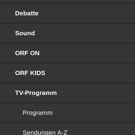
Debatte
Sound
ORF ON
ORF KIDS
TV-Programm
Programm
Sendungen von A bis Z
Sendungen A-Z