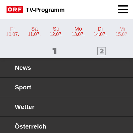
Navig
TV-Programm
TV-Programm ORF 2 Kärnten
Fr
Sa
So
Mo
Di
Mi
10.07.
11.07.
12.07.
13.07.
14.07.
15.07.
ORF 1 Programm
ORF 2 Programm
OR
News
Sport
Wetter
Österreich