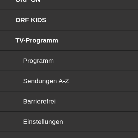
ORF KIDS
TV-Programm
Programm
Sendungen von A bis Z
Sendungen A-Z
Barrierefrei
Barrierefrei
Einstellungen