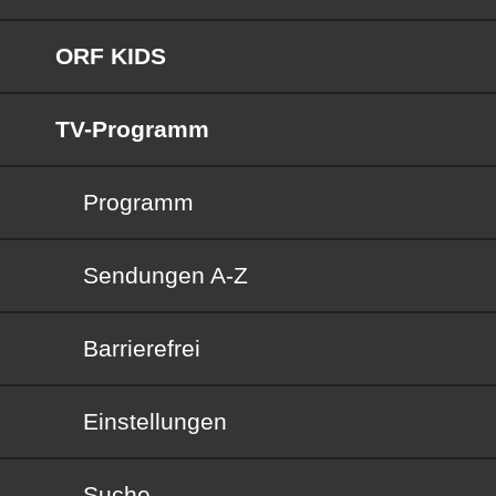
ORF KIDS
TV-Programm
Programm
Sendungen von A bis Z
Sendungen A-Z
Barrierefrei
Barrierefrei
Einstellungen
Suche