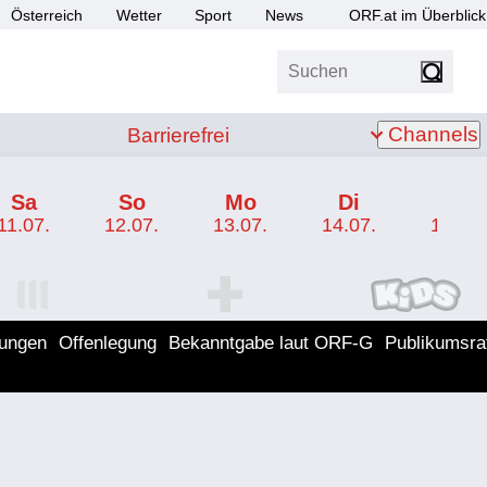
Österreich
Wetter
Sport
News
ORF.at im Überblick
Suchen
bis Z
Barrierefrei
Channels
Barrierefrei
Sa
So
Mo
Di
Mi
11.07.
12.07.
13.07.
14.07.
15.07.
I Programm
ORF SPORT+ Programm
ORF KIDS Program
lungen
Offenlegung
Bekanntgabe laut ORF-G
Publikumsra