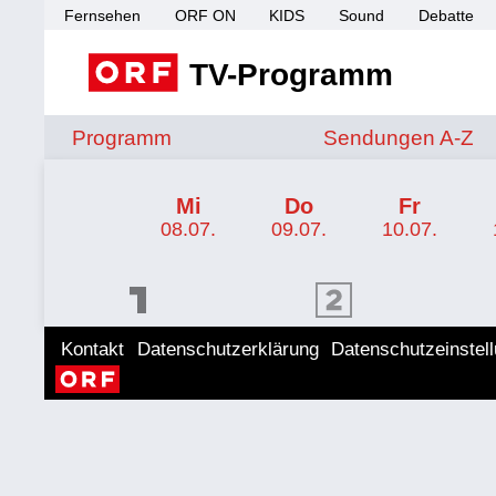
Fernsehen
ORF ON
KIDS
Sound
Debatte
TV-Programm
Sendungen von A 
Programm
Sendungen A-Z
TV-Programm ORF 2 Burgenland
Mi
Do
Fr
08.07.
09.07.
10.07.
ORF 1 Programm
ORF 2 Programm
ORF II
Kontakt
Datenschutzerklärung
Datenschutzeinstel