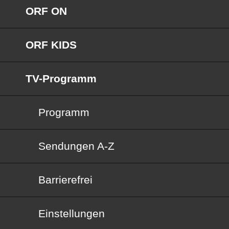
ORF ON
ORF KIDS
TV-Programm
Programm
Sendungen von A bis Z
Sendungen A-Z
Barrierefrei
Barrierefrei
Einstellungen