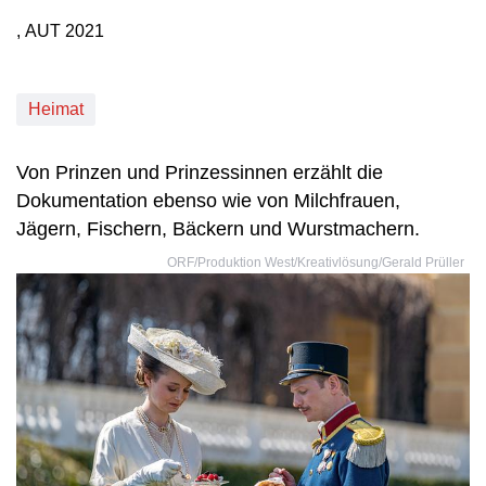
, AUT
2021
Produktionsland: AUT
Produktionsjahr: 2021
Heimat
Von Prinzen und Prinzessinnen erzählt die
Dokumentation ebenso wie von Milchfrauen,
Jägern, Fischern, Bäckern und Wurstmachern.
ORF/Produktion West/Kreativlösung/Gerald Prüller