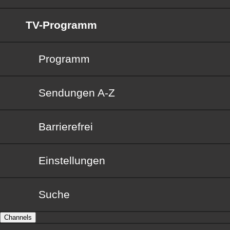
TV-Programm
Programm
Sendungen von A bis Z
Sendungen A-Z
Barrierefrei
Barrierefrei
Einstellungen
Suche
Channels