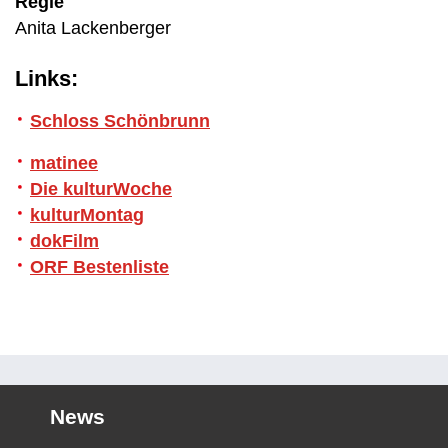
Regie
Anita Lackenberger
Links:
Schloss Schönbrunn
matinee
Die kulturWoche
kulturMontag
dokFilm
ORF Bestenliste
News