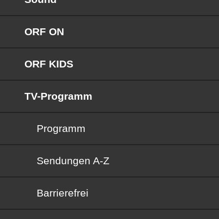
ORF ON
ORF KIDS
TV-Programm
Programm
Sendungen von A bis Z
Sendungen A-Z
Barrierefrei
Barrierefrei