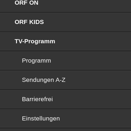
ORF ON
ORF KIDS
TV-Programm
Programm
Sendungen von A bis Z
Sendungen A-Z
Barrierefrei
Barrierefrei
Einstellungen