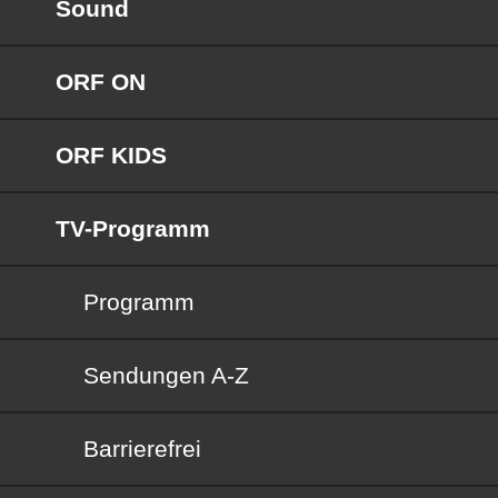
Sound
ORF ON
ORF KIDS
TV-Programm
Programm
Sendungen von A bis Z
Sendungen A-Z
Barrierefrei
Barrierefrei