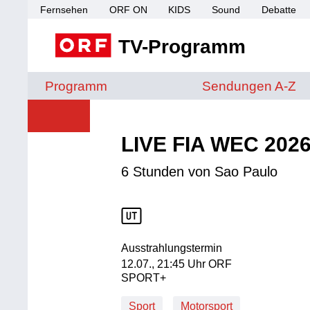
Fernsehen
ORF ON
KIDS
Sound
Debatte
TV-Programm
Sendungen von A 
Programm
Sendungen A-Z
LIVE FIA WEC 202
6 Stunden von Sao Paulo
Ausstrahlungstermin
12. Juli, 21:45 Uhr in ORF SPORT+
12.07., 21:45 Uhr ORF
SPORT+
Sport
Motorsport