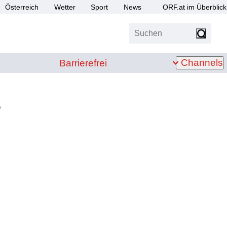
Österreich
Wetter
Sport
News
ORF.at im Überblick
Suchen
bis Z
Barrierefrei
Channels
Barrierefrei
6