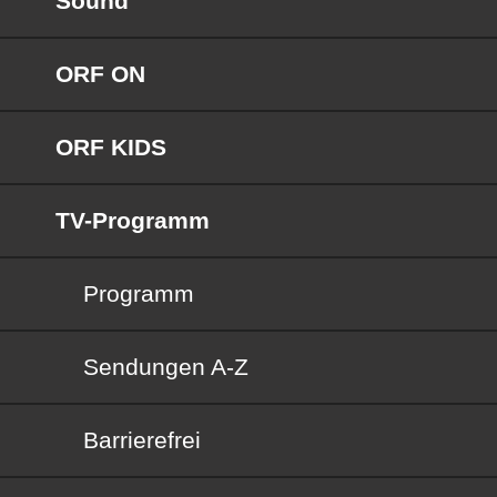
Sound
ORF ON
ORF KIDS
TV-Programm
Programm
Sendungen von A bis Z
Sendungen A-Z
Barrierefrei
Barrierefrei