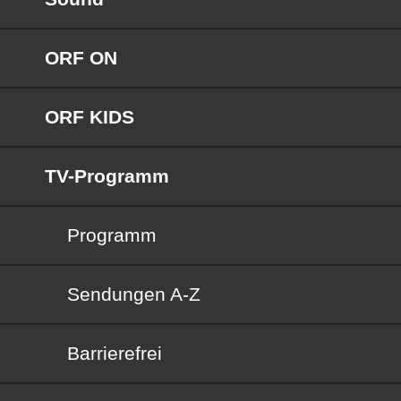
ORF ON
ORF KIDS
TV-Programm
Programm
Sendungen von A bis Z
Sendungen A-Z
Barrierefrei
Barrierefrei