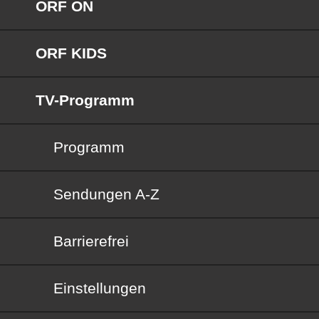
ORF ON
ORF KIDS
TV-Programm
Programm
Sendungen von A bis Z
Sendungen A-Z
Barrierefrei
Barrierefrei
Einstellungen