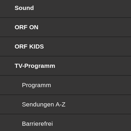
Sound
ORF ON
ORF KIDS
TV-Programm
Programm
Sendungen von A bis Z
Sendungen A-Z
Barrierefrei
Barrierefrei