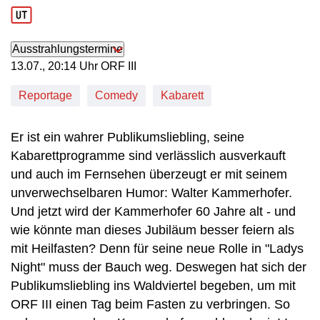
Produktionsjahr: 2025
Ausstrahlungstermine
13. Juli, 20:14 Uhr in ORF III
13.07., 20:14 Uhr ORF III
Reportage
Comedy
Kabarett
Er ist ein wahrer Publikumsliebling, seine
Kabarettprogramme sind verlässlich ausverkauft
und auch im Fernsehen überzeugt er mit seinem
unverwechselbaren Humor: Walter Kammerhofer.
Und jetzt wird der Kammerhofer 60 Jahre alt - und
wie könnte man dieses Jubiläum besser feiern als
mit Heilfasten? Denn für seine neue Rolle in "Ladys
Night" muss der Bauch weg. Deswegen hat sich der
Publikumsliebling ins Waldviertel begeben, um mit
ORF III einen Tag beim Fasten zu verbringen. So