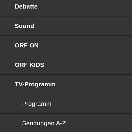
Debatte
Sound
ORF ON
ORF KIDS
TV-Programm
Programm
Sendungen von A bis Z
Sendungen A-Z