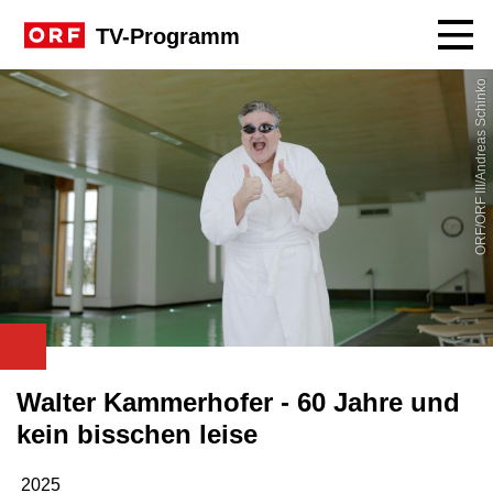
Navig
TV-Programm
ORF/ORF III/Andreas Schinko
Walter Kammerhofer - 60 Jahre und
kein bisschen leise
2025