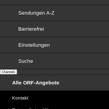
Sendungen von A bis Z
Sendungen A-Z
Barrierefrei
Barrierefrei
Einstellungen
Suche
Channels
Alle ORF-Angebote
Kontakt