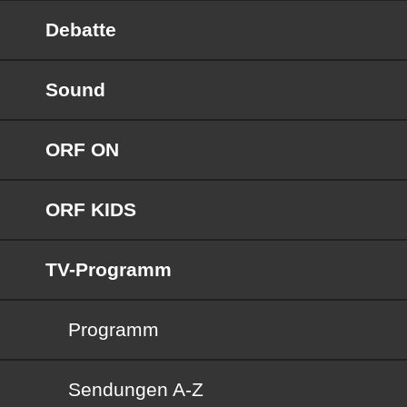
Debatte
Sound
ORF ON
ORF KIDS
TV-Programm
Programm
Sendungen von A bis Z
Sendungen A-Z