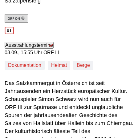
Salzalpensteig
Ausstrahlungstermine
03. September, 15:55 Uhr in ORF III
03.09., 15:55 Uhr ORF III
Dokumentation
Heimat
Berge
Das Salzkammergut in Österreich ist seit
Jahrtausenden ein Herzstück europäischer Kultur.
Schauspieler Simon Schwarz wird nun auch für
ORF III zur Spürnase und entdeckt unglaubliche
Spuren der jahrtausendealten Geschichte des
Salzes von Hallstatt über Hallein bis zum Chiemgau.
Der kulturhistorisch älteste Teil des