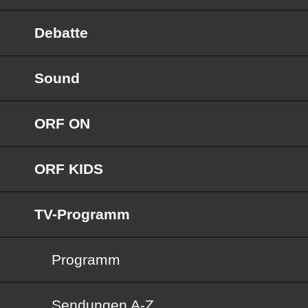
Debatte
Sound
ORF ON
ORF KIDS
TV-Programm
Programm
Sendungen von A bis Z
Sendungen A-Z