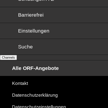
Barrierefrei
Barrierefrei
Einstellungen
Suche
Channels
Alle ORF-Angebote
Kontakt
Datenschutzerklärung
Datenschutzeinstellungen