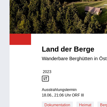
Land der Berge
Wanderbare Berghütten in Öst
2023
Produktionsjahr: 2023
Ausstrahlungstermin
18. Juni, 21:06 Uhr in ORF III
18.06., 21:06 Uhr ORF III
Dokumentation
Heimat
Ber