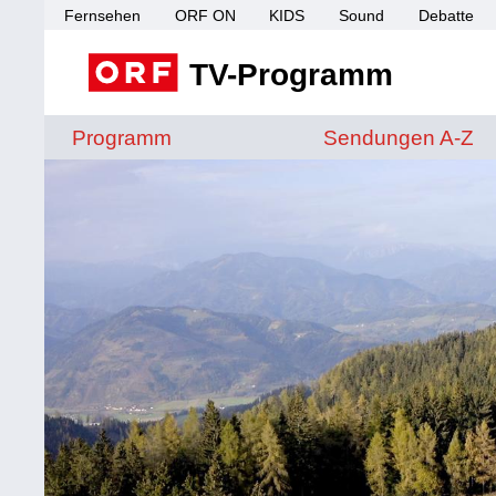
Fernsehen
ORF ON
KIDS
Sound
Debatte
TV-Programm
Sendungen von A 
Programm
Sendungen A-Z