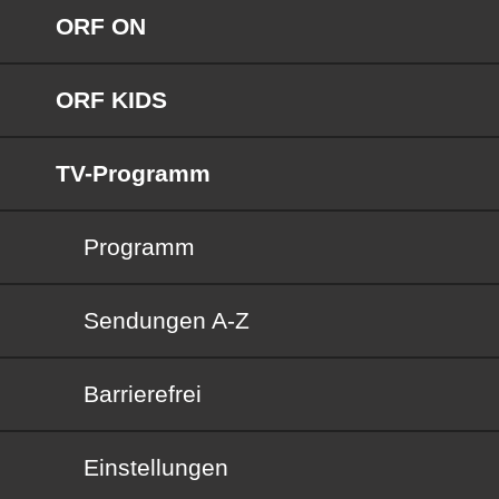
ORF ON
ORF KIDS
TV-Programm
Programm
Sendungen von A bis Z
Sendungen A-Z
Barrierefrei
Barrierefrei
Einstellungen