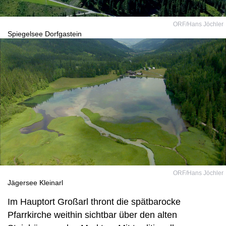
ORF/Hans Jöchler
Spiegelsee Dorfgastein
ORF/Hans Jöchler
Jägersee Kleinarl
Im Hauptort Großarl thront die spätbarocke
Pfarrkirche weithin sichtbar über den alten