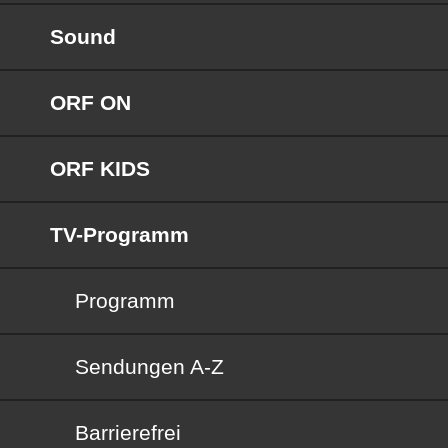
Sound
ORF ON
ORF KIDS
TV-Programm
Programm
Sendungen von A bis Z
Sendungen A-Z
Barrierefrei
Barrierefrei