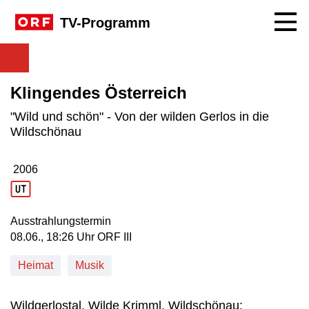
Navig
TV-Programm
Klingendes Österreich
"Wild und schön" - Von der wilden Gerlos in die
Wildschönau
2006
Produktionsjahr: 2006
Ausstrahlungstermin
08. Juni, 18:26 Uhr in ORF III
08.06., 18:26 Uhr ORF III
Heimat
Musik
Wildgerlostal, Wilde Krimml, Wildschönau: