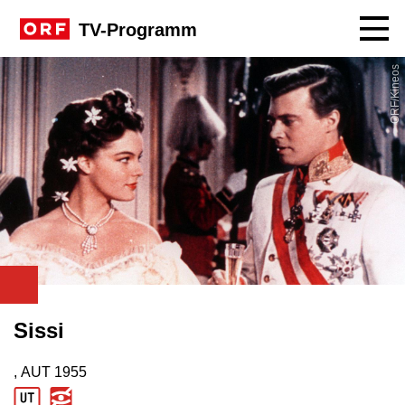
Navig
TV-Programm
ORF/Kineos
Sissi
, AUT
1955
Produktionsland: AUT
Produktionsjahr: 1955