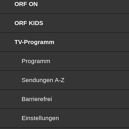
ORF ON
ORF KIDS
TV-Programm
Programm
Sendungen von A bis Z
Sendungen A-Z
Barrierefrei
Barrierefrei
Einstellungen