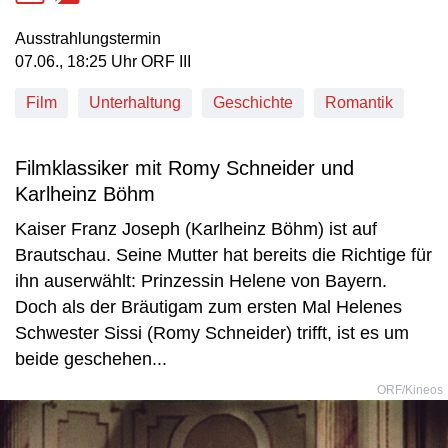
Ausstrahlungstermin
07. Juni, 18:25 Uhr in ORF III
07.06., 18:25 Uhr ORF III
Film
Unterhaltung
Geschichte
Romantik
Filmklassiker mit Romy Schneider und
Karlheinz Böhm
Kaiser Franz Joseph (Karlheinz Böhm) ist auf
Brautschau. Seine Mutter hat bereits die Richtige für
ihn auserwählt: Prinzessin Helene von Bayern.
Doch als der Bräutigam zum ersten Mal Helenes
Schwester Sissi (Romy Schneider) trifft, ist es um
beide geschehen...
ORF/Kineos