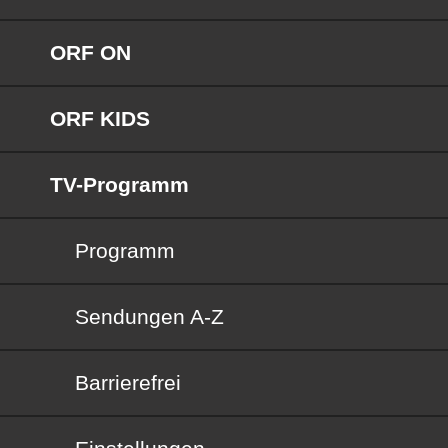
ORF ON
ORF KIDS
TV-Programm
Programm
Sendungen von A bis Z
Sendungen A-Z
Barrierefrei
Barrierefrei