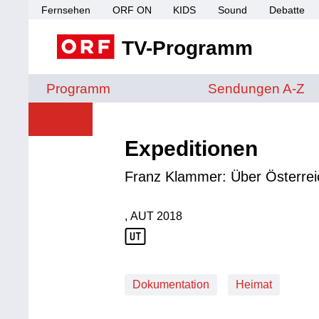
Fernsehen
ORF ON
KIDS
Sound
Debatte
TV-Programm
Sendungen von A 
Programm
Sendungen A-Z
Expeditionen
Franz Klammer: Über Österreic
, AUT
2018
Produktionsland: AUT
Produktionsjahr: 2018
Dokumentation
Heimat