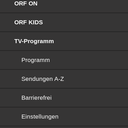
ORF ON
ORF KIDS
TV-Programm
Programm
Sendungen von A bis Z
Sendungen A-Z
Barrierefrei
Barrierefrei
Einstellungen