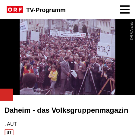
Navig
TV-Programm
ORF/Archiv
Daheim - das Volksgruppenmagazin
, AUT
Produktionsland: AUT