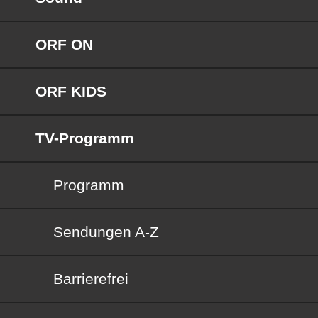
ORF ON
ORF KIDS
TV-Programm
Programm
Sendungen von A bis Z
Sendungen A-Z
Barrierefrei
Barrierefrei