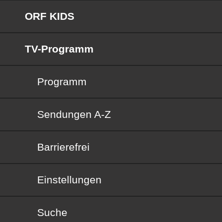
ORF KIDS
TV-Programm
Programm
Sendungen von A bis Z
Sendungen A-Z
Barrierefrei
Barrierefrei
Einstellungen
Suche