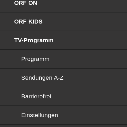
ORF ON
ORF KIDS
TV-Programm
Programm
Sendungen von A bis Z
Sendungen A-Z
Barrierefrei
Barrierefrei
Einstellungen