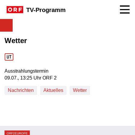
Navig
TV-Programm
Wetter
Ausstrahlungstermin
09. Juli, 13:25 Uhr in ORF 2
09.07., 13:25 Uhr ORF 2
Nachrichten
Aktuelles
Wetter
ORF2EUROPE