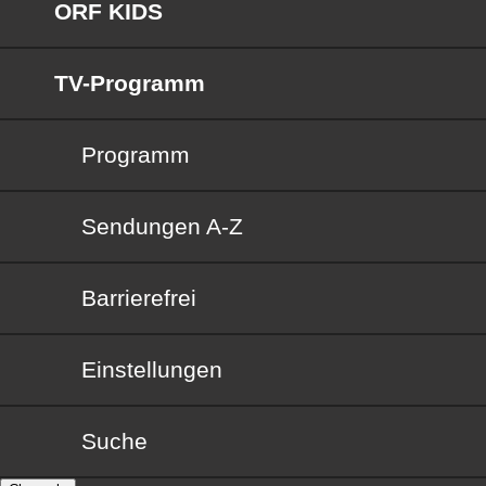
ORF KIDS
TV-Programm
Programm
Sendungen von A bis Z
Sendungen A-Z
Barrierefrei
Barrierefrei
Einstellungen
Suche