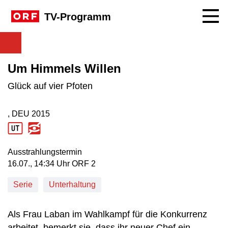
Navig
TV-Programm
Um Himmels Willen
Glück auf vier Pfoten
, DEU
2015
Produktionsland: DEU
Produktionsjahr: 2015
Ausstrahlungstermin
16. Juli, 14:34 Uhr in ORF 2
16.07., 14:34 Uhr ORF 2
Serie
Unterhaltung
Als Frau Laban im Wahlkampf für die Konkurrenz
arbeitet, bemerkt sie, dass ihr neuer Chef ein