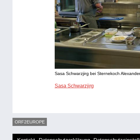
Sasa Schwarzjirg bei Sternekoch Alexande
Sasa Schwarzjirg
ORF2EUROPE