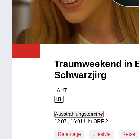
Traumweekend in B
Schwarzjirg
, AUT
Produktionsland: AUT
Ausstrahlungstermine
12. Juli, 16:01 Uhr in ORF 2
12.07., 16:01 Uhr ORF 2
Reportage
Lifestyle
Reise