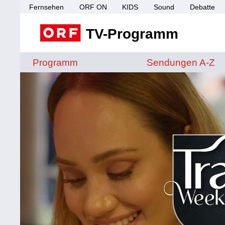
Fernsehen
ORF ON
KIDS
Sound
Debatte
TV-Programm
Sendungen von A 
Programm
Sendungen A-Z