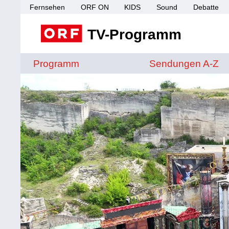
Fernsehen
ORF ON
KIDS
Sound
Debatte
TV-Programm
Sendungen von A 
Programm
Sendungen A-Z