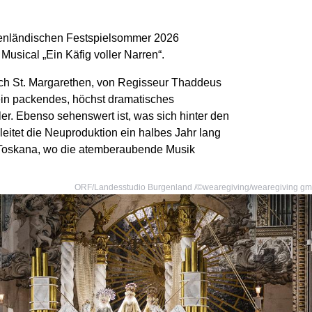
enländischen Festspielsommer 2026
Musical „Ein Käfig voller Narren“.
ch St. Margarethen, von Regisseur Thaddeus
 ein packendes, höchst dramatisches
er. Ebenso sehenswert ist, was sich hinter den
leitet die Neuproduktion ein halbes Jahr lang
er Toskana, wo die atemberaubende Musik
ORF/Landesstudio Burgenland /©wearegiving/wearegiving g