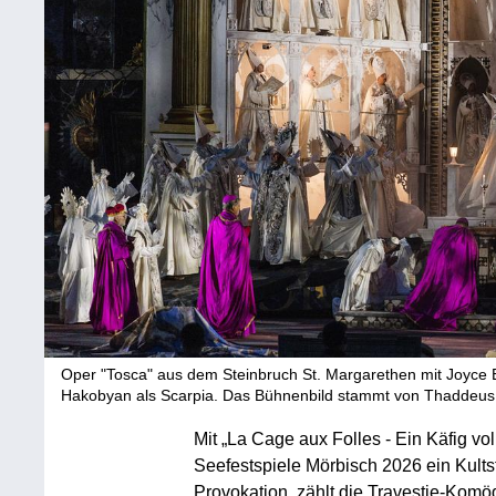
Oper "Tosca" aus dem Steinbruch St. Margarethen mit Joyce 
Hakobyan als Scarpia. Das Bühnenbild stammt von Thaddeus 
Mit „La Cage aux Folles - Ein Käfig vo
Seefestspiele Mörbisch 2026 ein Kults
Provokation, zählt die Travestie-Komö