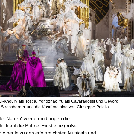
El-Khoury als Tosca, Yongzhao Yu als Cavaradossi und Gevorg
Strassberger und die Kostüme sind von Giuseppe Palella.
ller Narren“ wiederum bringen die
tück auf die Bühne. Einst eine große
die heute zu den erfolgreichsten Musicals und