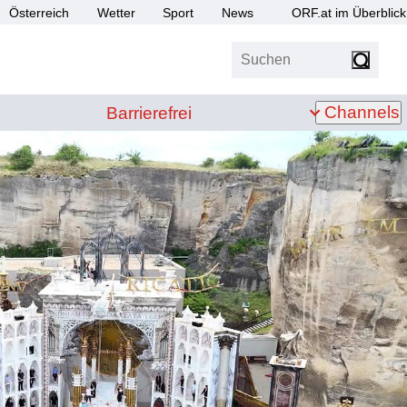
Österreich
Wetter
Sport
News
ORF.at im Überblick
Suchen
bis Z
Barrierefrei
Channels
Barrierefrei