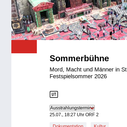
Sommerbühne
Mord, Macht und Männer in St
Festspielsommer 2026
Ausstrahlungstermine
25. Juli, 18:27 Uhr in ORF 2
25.07., 18:27 Uhr ORF 2
Dokumentation
Kultur