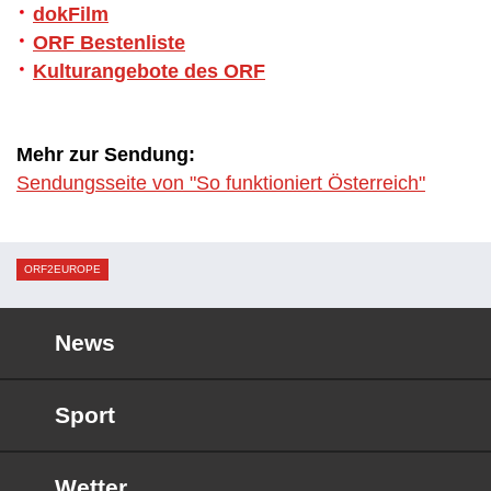
dokFilm
ORF Bestenliste
Kulturangebote des ORF
Mehr zur Sendung:
Sendungsseite von "So funktioniert Österreich"
ORF2EUROPE
News
Sport
Wetter