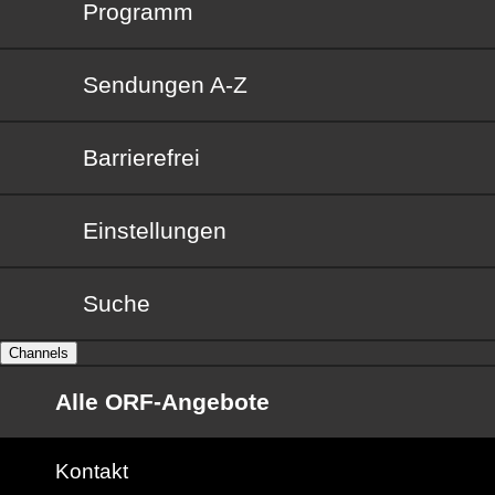
Programm
Sendungen von A bis Z
Sendungen A-Z
Barrierefrei
Barrierefrei
Einstellungen
Suche
Channels
Alle ORF-Angebote
Kontakt