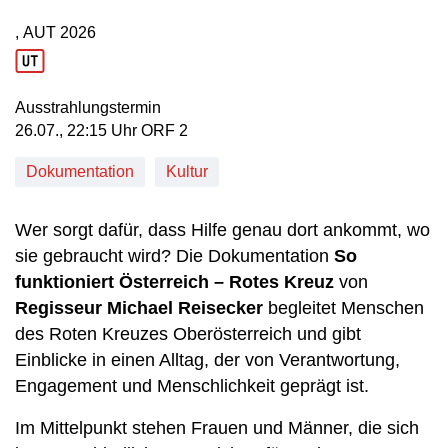
, AUT
2026
Produktionsland: AUT
Produktionsjahr: 2026
Ausstrahlungstermin
26. Juli, 22:15 Uhr in ORF 2
26.07., 22:15 Uhr ORF 2
Dokumentation
Kultur
Wer sorgt dafür, dass Hilfe genau dort ankommt, wo
sie gebraucht wird? Die Dokumentation
So
funktioniert Österreich – Rotes Kreuz
von
Regisseur
Michael Reisecker
begleitet Menschen
des Roten Kreuzes Oberösterreich und gibt
Einblicke in einen Alltag, der von Verantwortung,
Engagement und Menschlichkeit geprägt ist.
Im Mittelpunkt stehen Frauen und Männer, die sich