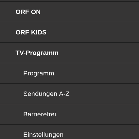
ORF ON
ORF KIDS
TV-Programm
Programm
Sendungen von A bis Z
Sendungen A-Z
Barrierefrei
Barrierefrei
Einstellungen