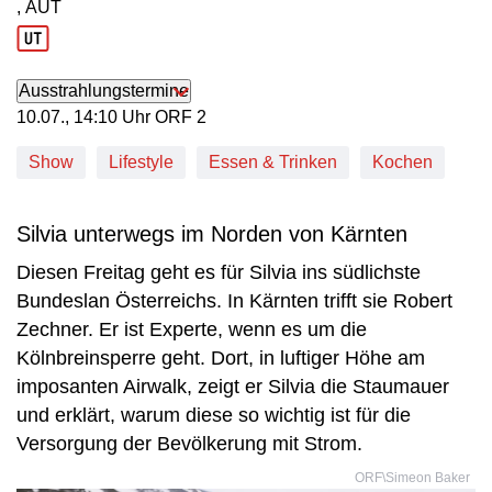
, AUT
Produktionsland: AUT
Ausstrahlungstermine
10. Juli, 14:10 Uhr in ORF 2
10.07., 14:10 Uhr ORF 2
Show
Lifestyle
Essen & Trinken
Kochen
Silvia unterwegs im Norden von Kärnten
Diesen Freitag geht es für Silvia ins südlichste
Bundeslan Österreichs. In Kärnten trifft sie Robert
Zechner. Er ist Experte, wenn es um die
Kölnbreinsperre geht. Dort, in luftiger Höhe am
imposanten Airwalk, zeigt er Silvia die Staumauer
und erklärt, warum diese so wichtig ist für die
Versorgung der Bevölkerung mit Strom.
ORF\Simeon Baker