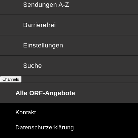
Sendungen von A bis Z
Sendungen A-Z
Barrierefrei
Barrierefrei
Einstellungen
Suche
Channels
Alle ORF-Angebote
Kontakt
Datenschutzerklärung