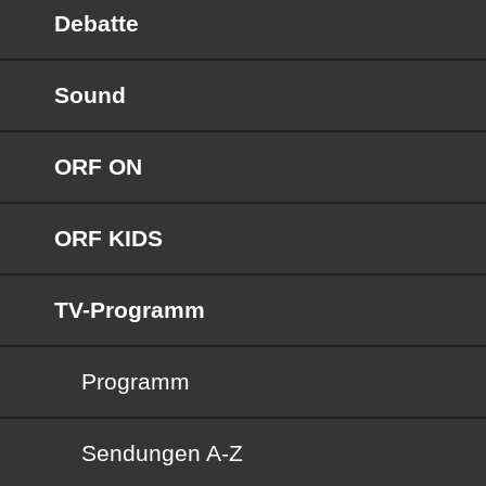
Debatte
Sound
ORF ON
ORF KIDS
TV-Programm
Programm
Sendungen von A bis Z
Sendungen A-Z