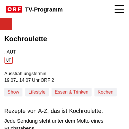
Navig
TV-Programm
Kochroulette
, AUT
Produktionsland: AUT
Ausstrahlungstermin
19. Juli, 14:07 Uhr in ORF 2
19.07., 14:07 Uhr ORF 2
Show
Lifestyle
Essen & Trinken
Kochen
Rezepte von A-Z, das ist Kochroulette.
Jede Sendung steht unter dem Motto eines
Buchstabens.