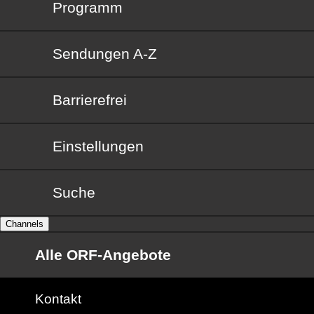
Programm
Sendungen von A bis Z
Sendungen A-Z
Barrierefrei
Barrierefrei
Einstellungen
Suche
Channels
Alle ORF-Angebote
Kontakt