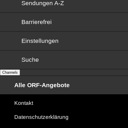
Sendungen von A bis Z
Sendungen A-Z
Barrierefrei
Barrierefrei
Einstellungen
Suche
Channels
Alle ORF-Angebote
Kontakt
Datenschutzerklärung