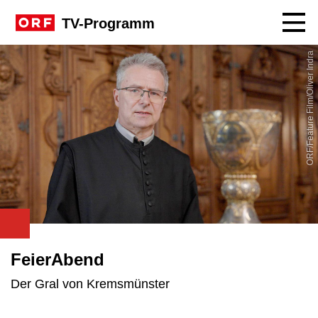
Navig
TV-Programm
ORF/Feature Film/Oliver Indra
FeierAbend
Der Gral von Kremsmünster