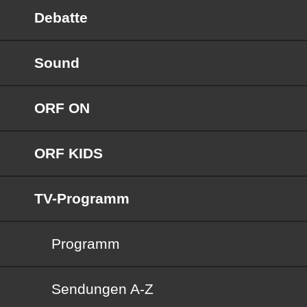
Debatte
Sound
ORF ON
ORF KIDS
TV-Programm
Programm
Sendungen von A bis Z
Sendungen A-Z