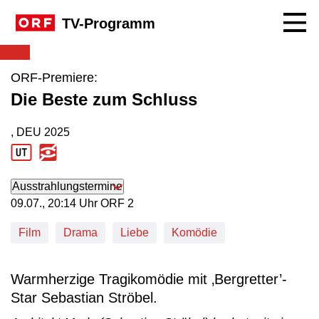
Navig
TV-Programm
ORF-Premiere:
Die Beste zum Schluss
, DEU
2025
Produktionsland: DEU
Produktionsjahr: 2025
Ausstrahlungstermine
09. Juli, 20:14 Uhr in ORF 2
09.07., 20:14 Uhr ORF 2
Film
Drama
Liebe
Komödie
Warmherzige Tragikomödie mit ‚Bergretter’-
Star Sebastian Ströbel.