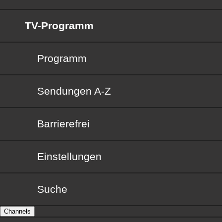
TV-Programm
Programm
Sendungen von A bis Z
Sendungen A-Z
Barrierefrei
Barrierefrei
Einstellungen
Suche
Channels