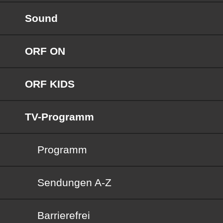
Sound
ORF ON
ORF KIDS
TV-Programm
Programm
Sendungen von A bis Z
Sendungen A-Z
Barrierefrei
Barrierefrei