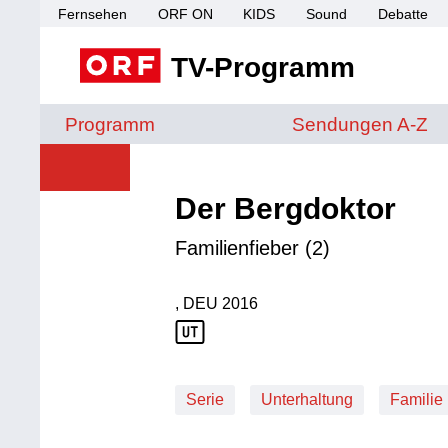
Fernsehen
ORF ON
KIDS
Sound
Debatte
TV-Programm
Sendungen von A 
Programm
Sendungen A-Z
Der Bergdoktor
Familienfieber (2)
, DEU
2016
Produktionsland: DEU
Produktionsjahr: 2016
Serie
Unterhaltung
Familie