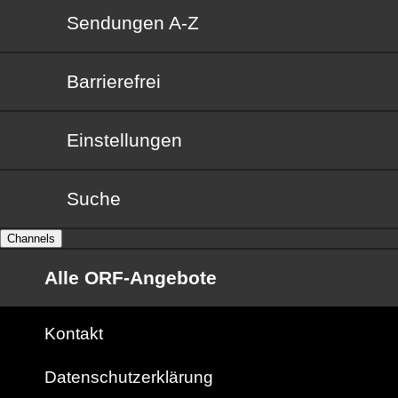
Sendungen von A bis Z
Sendungen A-Z
Barrierefrei
Barrierefrei
Einstellungen
Suche
Channels
Alle ORF-Angebote
Kontakt
Datenschutzerklärung