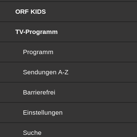
ORF KIDS
TV-Programm
Programm
Sendungen von A bis Z
Sendungen A-Z
Barrierefrei
Barrierefrei
Einstellungen
Suche