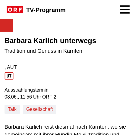
Navig
TV-Programm
Barbara Karlich unterwegs
Tradition und Genuss in Kärnten
, AUT
Produktionsland: AUT
Ausstrahlungstermin
08. Juni, 11:56 Uhr in ORF 2
08.06., 11:56 Uhr ORF 2
Talk
Gesellschaft
Barbara Karlich reist diesmal nach Kärnten, wo sie
gemeinsam mit ihrer Hündin Meixi Tradition und