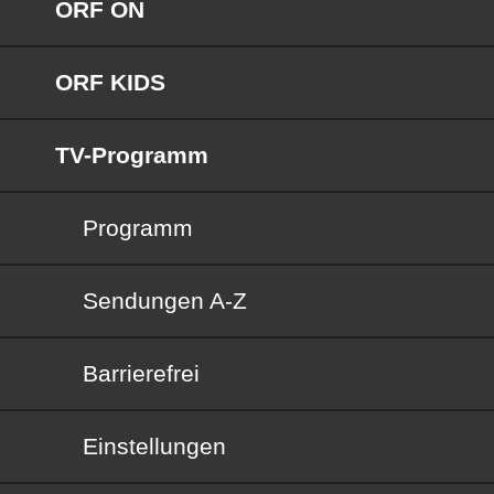
ORF ON
ORF KIDS
TV-Programm
Programm
Sendungen von A bis Z
Sendungen A-Z
Barrierefrei
Barrierefrei
Einstellungen