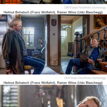
ORF/Satel Film/Petro Domenigg
Helmut Bohatsch (Franz Wolfahrt), Rainer Wöss (Udo Blaschegg)
ORF/Satel Film/Petro Domenigg
Helmut Bohatsch (Franz Wolfahrt), Rainer Wöss (Udo Blaschegg)