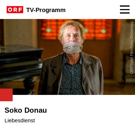
Navig
TV-Programm
ORF/Satel Film/Petro Domenigg
Soko Donau
Liebesdienst