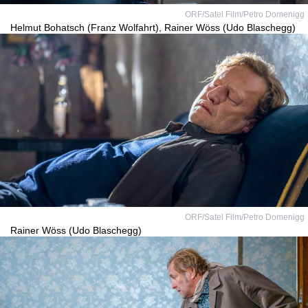
ORF/Satel Film/Petro Domenigg
Helmut Bohatsch (Franz Wolfahrt), Rainer Wöss (Udo Blaschegg)
ORF/Satel Film/Petro Domenigg
Rainer Wöss (Udo Blaschegg)