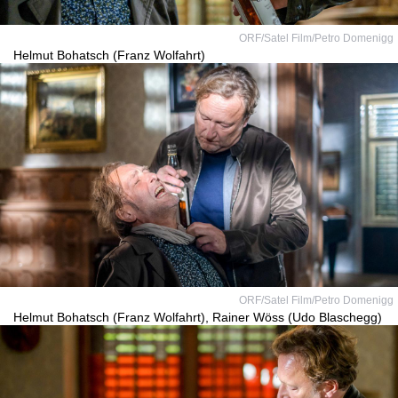
ORF/Satel Film/Petro Domenigg
Helmut Bohatsch (Franz Wolfahrt)
ORF/Satel Film/Petro Domenigg
Helmut Bohatsch (Franz Wolfahrt), Rainer Wöss (Udo Blaschegg)