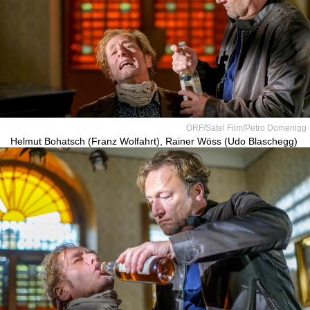
ORF/Satel Film/Petro Domenigg
Helmut Bohatsch (Franz Wolfahrt), Rainer Wöss (Udo Blaschegg)