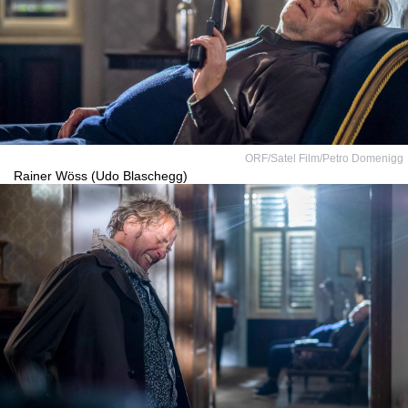
ORF/Satel Film/Petro Domenigg
Rainer Wöss (Udo Blaschegg)