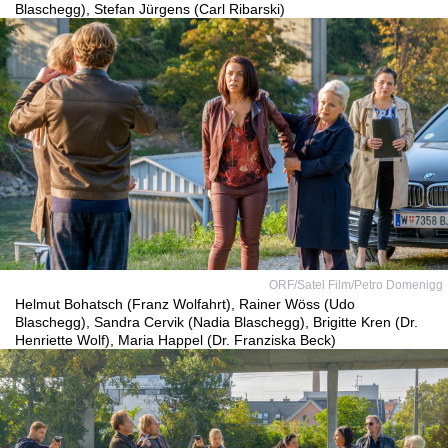
Blaschegg), Stefan Jürgens (Carl Ribarski)
ORF/Satel Film/Petro Domenigg
Helmut Bohatsch (Franz Wolfahrt), Rainer Wöss (Udo
Blaschegg), Sandra Cervik (Nadia Blaschegg), Brigitte Kren (Dr.
Henriette Wolf), Maria Happel (Dr. Franziska Beck)