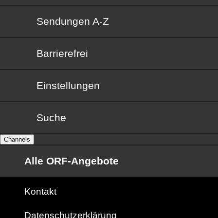
Sendungen von A bis Z
Sendungen A-Z
Barrierefrei
Barrierefrei
Einstellungen
Suche
Channels
Alle ORF-Angebote
Kontakt
Datenschutzerklärung