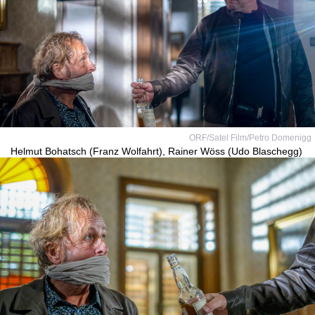
ORF/Satel Film/Petro Domenigg
Helmut Bohatsch (Franz Wolfahrt), Rainer Wöss (Udo Blaschegg)