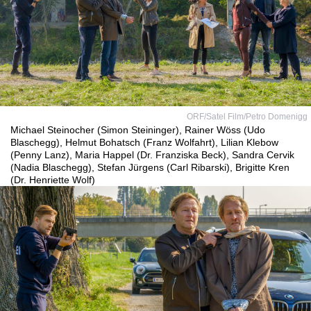
ORF/Satel Film/Petro Domenigg
Michael Steinocher (Simon Steininger), Rainer Wöss (Udo
Blaschegg), Helmut Bohatsch (Franz Wolfahrt), Lilian Klebow
(Penny Lanz), Maria Happel (Dr. Franziska Beck), Sandra Cervik
(Nadia Blaschegg), Stefan Jürgens (Carl Ribarski), Brigitte Kren
(Dr. Henriette Wolf)