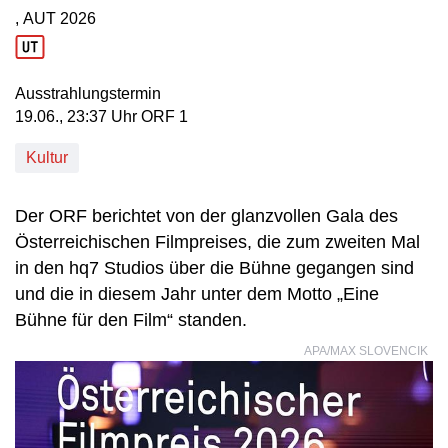
, AUT
2026
Produktionsland: AUT
Produktionsjahr: 2026
Ausstrahlungstermin
19. Juni, 23:37 Uhr in ORF 1
19.06., 23:37 Uhr ORF 1
Kultur
Der ORF berichtet von der glanzvollen Gala des
Österreichischen Filmpreises, die zum zweiten Mal
in den hq7 Studios über die Bühne gegangen sind
und die in diesem Jahr unter dem Motto „Eine
Bühne für den Film“ standen.
APA/MAX SLOVENCIK