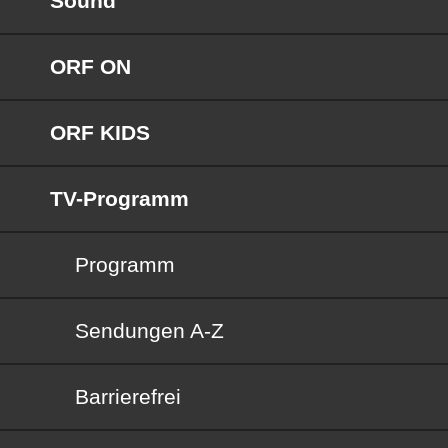
Sound
ORF ON
ORF KIDS
TV-Programm
Programm
Sendungen von A bis Z
Sendungen A-Z
Barrierefrei
Barrierefrei