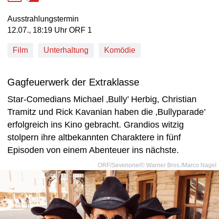
Ausstrahlungstermin
12. Juli, 18:19 Uhr in ORF 1
12.07., 18:19 Uhr ORF 1
Film
Unterhaltung
Komödie
Gagfeuerwerk der Extraklasse
Star-Comedians Michael ‚Bully’ Herbig, Christian
Tramitz und Rick Kavanian haben die ‚Bullyparade’
erfolgreich ins Kino gebracht. Grandios witzig
stolpern ihre altbekannten Charaktere in fünf
Episoden von einem Abenteuer ins nächste.
ORF/Sevenone/© Warner Bros./Marco Nagel