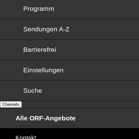
Programm
Sendungen von A bis Z
Sendungen A-Z
Barrierefrei
Barrierefrei
Einstellungen
Suche
Channels
Alle ORF-Angebote
Kontakt