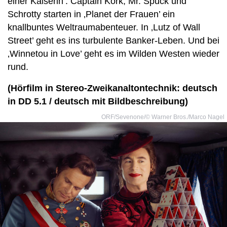
einer Kaiserin’. Captain Kork, Mr. Spuck und
Schrotty starten in ‚Planet der Frauen’ ein
knallbuntes Weltraumabenteuer. In ‚Lutz of Wall
Street’ geht es ins turbulente Banker-Leben. Und bei
‚Winnetou in Love’ geht es im Wilden Westen wieder
rund.
(Hörfilm in Stereo-Zweikanaltontechnik: deutsch
in DD 5.1 / deutsch mit Bildbeschreibung)
ORF/Sevenone/© Warner Bros./Marco Nagel