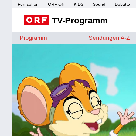
Fernsehen
ORF ON
KIDS
Sound
Debatte
TV-Programm
Sendungen von A 
Programm
Sendungen A-Z