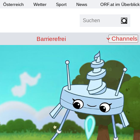
Österreich
Wetter
Sport
News
ORF.at im Überblick
Suchen
bis Z
Barrierefrei
Channels
Barrierefrei