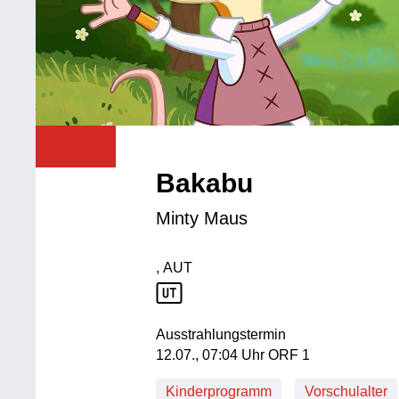
Bakabu
Minty Maus
, AUT
Produktionsland: AUT
Ausstrahlungstermin
12. Juli, 07:04 Uhr in ORF 1
12.07., 07:04 Uhr ORF 1
Kinderprogramm
Vorschulalter