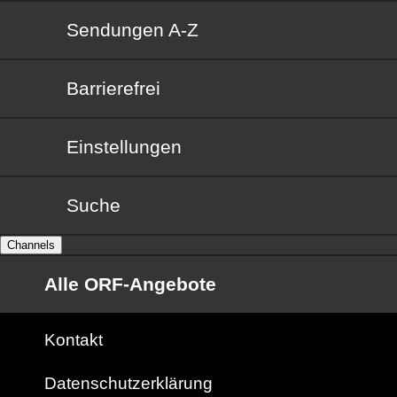
Sendungen von A bis Z
Sendungen A-Z
Barrierefrei
Barrierefrei
Einstellungen
Suche
Channels
Alle ORF-Angebote
Kontakt
Datenschutzerklärung