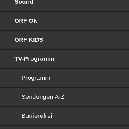
Sound
ORF ON
ORF KIDS
TV-Programm
Programm
Sendungen von A bis Z
Sendungen A-Z
Barrierefrei
Barrierefrei