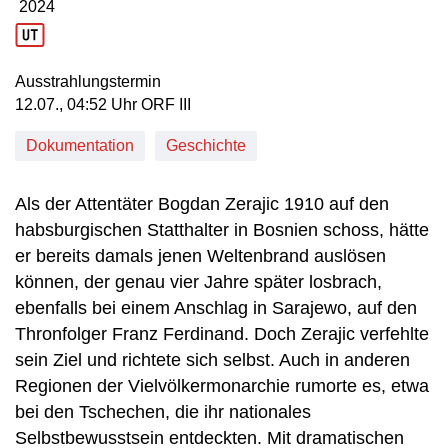
2024
Produktionsjahr: 2024
Ausstrahlungstermin
12. Juli, 04:52 Uhr in ORF III
12.07., 04:52 Uhr ORF III
Dokumentation
Geschichte
Als der Attentäter Bogdan Zerajic 1910 auf den
habsburgischen Statthalter in Bosnien schoss, hätte
er bereits damals jenen Weltenbrand auslösen
können, der genau vier Jahre später losbrach,
ebenfalls bei einem Anschlag in Sarajewo, auf den
Thronfolger Franz Ferdinand. Doch Zerajic verfehlte
sein Ziel und richtete sich selbst. Auch in anderen
Regionen der Vielvölkermonarchie rumorte es, etwa
bei den Tschechen, die ihr nationales
Selbstbewusstsein entdeckten. Mit dramatischen